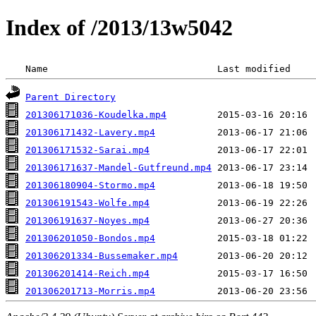
Index of /2013/13w5042
 Name                              Last modified    
Parent Directory
201306171036-Koudelka.mp4
201306171432-Lavery.mp4
201306171532-Sarai.mp4
201306171637-Mandel-Gutfreund.mp4
201306180904-Stormo.mp4
201306191543-Wolfe.mp4
201306191637-Noyes.mp4
201306201050-Bondos.mp4
201306201334-Bussemaker.mp4
201306201414-Reich.mp4
201306201713-Morris.mp4